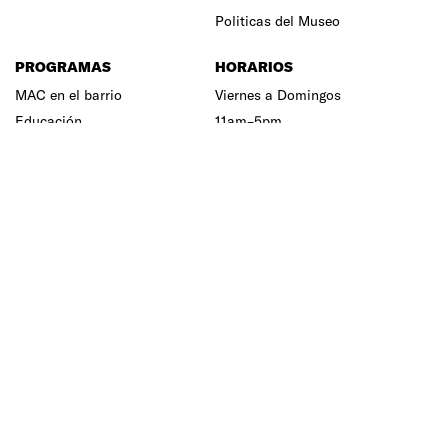
Politicas del Museo
PROGRAMAS
HORARIOS
MAC en el barrio
Viernes a Domingos
Educación
11am–5pm
Unidad Audiovisual
Equipo
Centro de Documentación
Junta Directiva
Prensa
Terminos y Condiciones
MUSEO DE ARTE
CONTEMPORANÉO
DE PUERTO RICO
Av. Juan Ponce de León, esquina Av.
Roberto H. Todd, Parada 18, San
Juan, 00910
(787) 977-4030