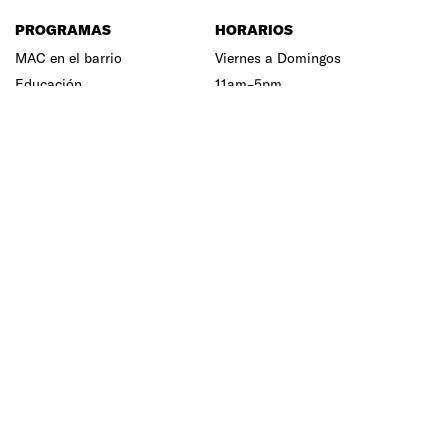
PROGRAMAS
HORARIOS
MAC en el barrio
Viernes a Domingos
Educación
11am–5pm
Unidad Audiovisual
Equipo
Centro de Documentación
Junta Directiva
Prensa
Terminos y Condiciones
MUSEO DE ARTE
CONTEMPORANÉO
DE PUERTO RICO
Av. Juan Ponce de León, esquina Av.
Roberto H. Todd, Parada 18, San
Juan, 00910
(787) 977-4030