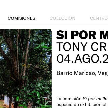
COMISIONES
COLECCIÓN
CENTRO
SI POR 
TONY CR
04.AGO.
Barrio Maricao, Vega
La comisión
Si por mí ll
espacio de exhibición el 