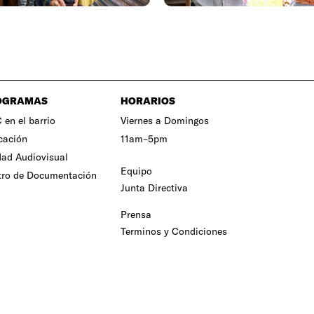
OGRAMAS
HORARIOS
en el barrio
Viernes a Domingos
cación
11am–5pm
ad Audiovisual
Equipo
tro de Documentación
Junta Directiva
Prensa
Terminos y Condiciones