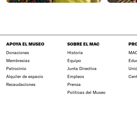
APOYA EL MUSEO
SOBRE EL MAC
PR
Donaciones
Historia
MAC 
Membresias
Equipo
Edu
Patrocinio
Junta Directiva
Unid
Alquiler de espacio
Empleos
Cen
Recaudaciones
Prensa
Politicas del Museo
©
2026
Museo de Arte Contemporáneo de Puerto Rico