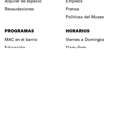
Alquiler de espacio
Empleos
Recaudaciones
Prensa
Politicas del Museo
PROGRAMAS
HORARIOS
MAC en el barrio
Viernes a Domingos
Educación
11am–5pm
Unidad Audiovisual
Equipo
Centro de Documentación
Junta Directiva
Prensa
Terminos y Condiciones
MUSEO DE ARTE
CONTEMPORANÉO
DE PUERTO RICO
Av. Juan Ponce de León, esquina Av.
Roberto H. Todd, Parada 18, San