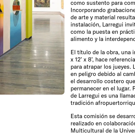
como sustento para com
Incorporando grabacione
de arte y material result
instalación, Larregui invi
como la puesta en prácti
alimento y la interdepen
El título de la obra, una
x 12’ x 8’, hace referenc
para atrapar los jueyes. 
en peligro debido al camb
el desarrollo costero qu
permanecer en el lugar. P
de Larregui es una llamad
tradición afropuertorriq
Esta comisión se desarro
realizado en colaboración
Multicultural de la Univ