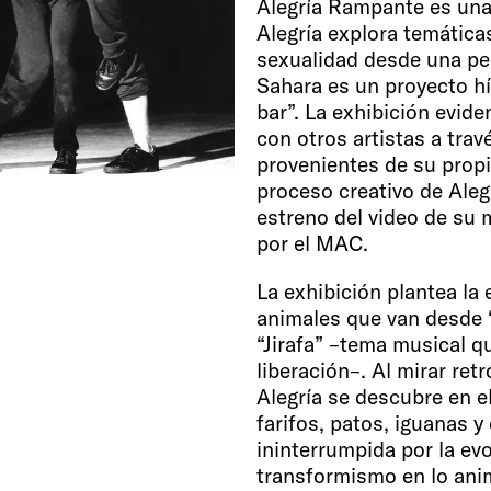
Alegría Rampante es una
Alegría explora temáticas 
sexualidad desde una pe
Sahara es un proyecto hí
bar”. La exhibición evid
con otros artistas a tra
provenientes de su propio
proceso creativo de Alegr
estreno del video de su 
por el MAC.
La exhibición plantea la
animales que van desde 
“Jirafa” –tema musical q
liberación–. Al mirar re
Alegría se descubre en e
farifos, patos, iguanas 
ininterrumpida por la e
transformismo en lo anim