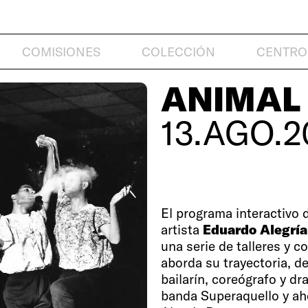
COMISIONES
COLECCIÓN
CENTRO
ANIMAL 
13.AGO.2
El programa interactivo d
artista
Eduardo Alegría
una serie de talleres y 
aborda su trayectoria, d
bailarín, coreógrafo y dr
banda Superaquello y ah