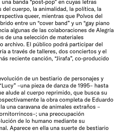
 una banda “post-pop” en cuyas letras
del cuerpo, la animalidad, la política, la
rspectiva queer, mientras que Polvos del
brido entre un “cover band” y un “gay piano
encia algunas de las colaboraciones de Alegría
vés de una selección de materiales
 archivo. El público podrá participar del
ía a través de talleres, dos conciertos y el
más reciente canción, “Jirafa”, co-producido
 evolución de un bestiario de personajes y
“Lucy” –una pieza de danza de 1995– hasta
ue alude al cuerpo reprimido, que busca su
trospectivamente la obra completa de Eduardo
lla una caravana de animales extraños –
y ornitorrincos–; una preocupación
volución de lo humano mediante su
al. Aparece en ella una suerte de bestiario