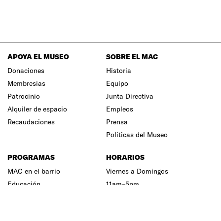
APOYA EL MUSEO
SOBRE EL MAC
Donaciones
Historia
Membresias
Equipo
Patrocinio
Junta Directiva
Alquiler de espacio
Empleos
Recaudaciones
Prensa
Politicas del Museo
PROGRAMAS
HORARIOS
MAC en el barrio
Viernes a Domingos
Educación
11am–5pm
Unidad Audiovisual
Equipo
Centro de Documentación
Junta Directiva